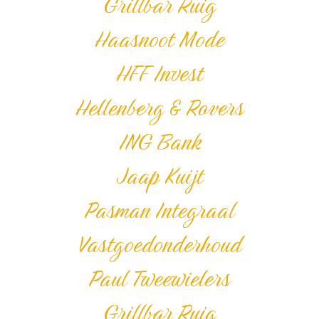
Grillbar Ruig
Haasnoot Mode
HFF Invest
Hellenberg & Rovers
ING Bank
Jaap Kuijt
Pasman Integraal
Vastgoedonderhoud
Paul Tweewielers
Grillbar Ruig